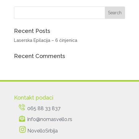
Recent Posts
Laserska Epilacija – 6 činjenica
Recent Comments
Kontakt podaci
065 88 33 837
info@nomasvello.rs
NovelloSrbija